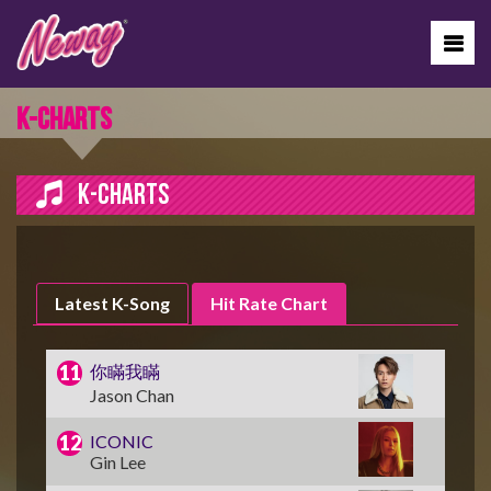
K-CHARTS
K-CHARTS
Latest K-Song
Hit Rate Chart
你瞞我瞞
Jason Chan
ICONIC
Gin Lee