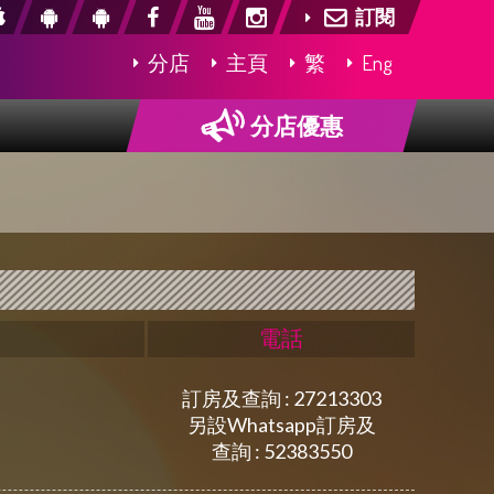
訂閱
分店
主頁
繁
Eng
分店優惠
電話
訂房及查詢 : 27213303
另設Whatsapp訂房及
查詢 : 52383550