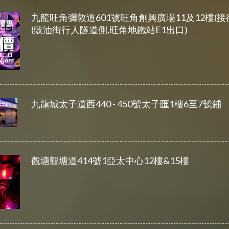
九龍旺角彌敦道601號旺角創興廣場11及12樓(接
(豉油街行人隧道側,旺角地鐵站E1出口)
九龍城太子道西440 - 450號太子匯1樓6至7號鋪
觀塘觀塘道414號1亞太中心12樓&15樓