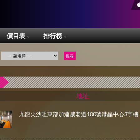
價目表
排行榜
地址
九龍尖沙咀東部加連威老道100號港晶中心3字樓